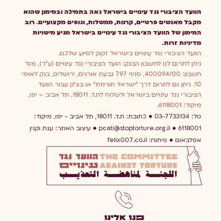
הוועד הציבורי נגד עינויים בישראל גאה בתמיכה ובמימון שהוא
מקבל מאנשים פרטיים, קרנות, ממשלות, וגופים מקצועיים. רוב
המימון של הוועד הציבורי נגד עינויים בישראל מגיע מישויות
מדיניות זרות.
הוועד הציבורי נגד עינויים בישראל זקוק לסיוע שלכם.
ניתן לתרום לנו לחשבון הבנק: הועד הציבורי נגד עינויים (ע”ר), מס’
חשבון: 400094/00, סניף 797 גבעת אורנים, ירושלים, בנק לאומי
10. ניתן גם לתרום דרך “ישראל תורמת” או בצ’ק עבור הוועד
הציבורי נגד עינויים בישראל ולשלוח לת.ד. 18011, תל אביב – יפו,
מיקוד: 6118001.
טל: 03-7733134
כתובת: ת.ד. 18011, תל אביב - יפו, מיקוד:
6118001
pcati@stoptorture.org.il
עיצוב האתר:
ענת וקנין
אפלבאום
פיתוח:
felix007.co.il