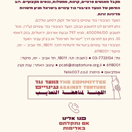
מקבל מאנשים פרטיים, קרנות, ממשלות, וגופים מקצועיים. רוב
המימון של הוועד הציבורי נגד עינויים בישראל מגיע מישויות
מדיניות זרות.
הוועד הציבורי נגד עינויים בישראל זקוק לסיוע שלכם.
ניתן לתרום לנו לחשבון הבנק: הועד הציבורי נגד עינויים (ע”ר), מס’
חשבון: 400094/00, סניף 797 גבעת אורנים, ירושלים, בנק לאומי
10. ניתן גם לתרום דרך “ישראל תורמת” או בצ’ק עבור הוועד
הציבורי נגד עינויים בישראל ולשלוח לת.ד. 18011, תל אביב – יפו,
מיקוד: 6118001.
טל: 03-7733134
כתובת: ת.ד. 18011, תל אביב - יפו, מיקוד:
6118001
pcati@stoptorture.org.il
עיצוב האתר:
ענת וקנין
אפלבאום
פיתוח:
felix007.co.il