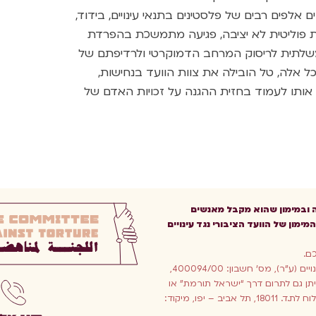
אלפים רבים של פלסטינים בתנאי עינויים, בידוד,
ת פוליטית לא יציבה, פגיעה מתמשכת בהפרדת
 ממשלתית לריסוק המרחב הדמוקרטי ולרדיפתם של
 כל אלה, טל הובילה את צוות הוועד בנחישות,
אותו לעמוד בחזית ההגנה על זכויות האדם של
ה ובמימון שהוא מקבל מאנשים
מימון של הוועד הציבורי נגד עינויים
כם.
ניתן לתרום לנו לחשבון הבנק: הועד הציבורי נגד עינויים (ע”ר), מס’ חשבון: 400094/00,
797 גבעת אורנים, ירושלים, בנק לאומי 10. ניתן גם לתרום דרך “ישראל תורמת” או
בצ’ק עבור הוועד הציבורי נגד עינויים בישראל ולשלוח לת.ד. 18011, תל אביב – יפו, מיקוד: