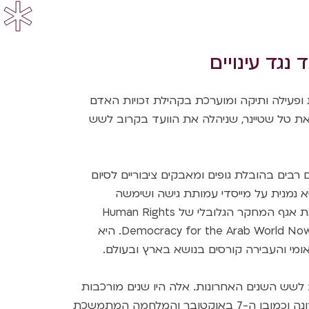
 נגד עינויים
משפטנית ופעילה ותיקה ומוערכת בקהילת זכויות האדם
ת טל שטיינר, שניהלה את הוועד בקרוב לשש
 רבים בהובלת גופים ומאבקים ציבוריים לסיום
יא נמנית על מייסדי עמותת גישה ושימשה
כמנכ״לית הראשונה שלה, וניהלה את אגף המחקר הגלובלי של Human Rights
Watch, וכמנהלת אגף המחקר ב-Democracy for the Arab World Now. היא
מי והעבירה קורסים בנושא בארץ ובעולם.
 לשש השנים האחרונות. אלה היו שנים מורכבות
וקשות, שבתוכן משבר מגפת הקורונה וכמובן ה-7 באוקטובר והמלחמה המתמשכת