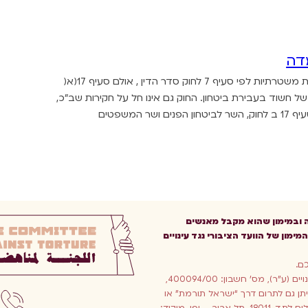
דה
• כיום קיימת חובת תיעוד חזותי וקולי של חקירות משטרתיות לפי סעיף 7 לחוק סדר הדין , אולם סעיף 17(א(
ל חשוד בעבירת ביטחון. החוק גם אינו חל על חקירות שב”כ,
המשפטים
ה ובמימון שהוא מקבל מאנשים
מימון של הוועד הציבורי נגד עינויים
כם.
ניתן לתרום לנו לחשבון הבנק: הועד הציבורי נגד עינויים (ע”ר), מס’ חשבון: 400094/00,
797 גבעת אורנים, ירושלים, בנק לאומי 10. ניתן גם לתרום דרך “ישראל תורמת” או