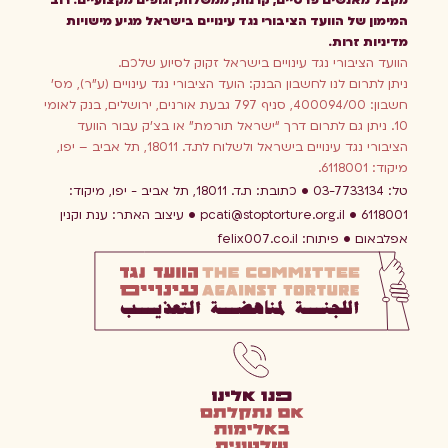
מקבל מאנשים פרטיים, קרנות, ממשלות, וגופים מקצועיים. רוב
המימון של הוועד הציבורי נגד עינויים בישראל מגיע מישויות
מדיניות זרות.
הוועד הציבורי נגד עינויים בישראל זקוק לסיוע שלכם.
ניתן לתרום לנו לחשבון הבנק: הועד הציבורי נגד עינויים (ע”ר), מס’
חשבון: 400094/00, סניף 797 גבעת אורנים, ירושלים, בנק לאומי
10. ניתן גם לתרום דרך “ישראל תורמת” או בצ’ק עבור הוועד
הציבורי נגד עינויים בישראל ולשלוח לת.ד. 18011, תל אביב – יפו,
מיקוד: 6118001.
טל: 03-7733134
כתובת: ת.ד. 18011, תל אביב - יפו, מיקוד:
6118001
pcati@stoptorture.org.il
עיצוב האתר:
ענת וקנין
אפלבאום
פיתוח:
felix007.co.il