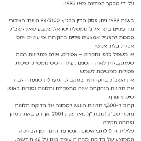
על ידי מבקר המדינה מאז 1995.
בשנת 1999 ניתן פסק הדין בבג”ץ 94/5100 הוועד הציבורי
נגד עינויים בישראל נ’ ממשלת ישראל, שקבע שאין לשב”כ
סמכות להפעיל אמצעים פיזיים בחקירות וכי עינויים ויחס
אכזרי, בלתי אנושי
או משפיל כלפי נחקרים – אסורים. אולם מתלונות רבות
שמתקבלות לאורך השנים , עולה חשש ממשי כי שיטות
פסולות ממשיכות לשמש
את השב”כ בחקירותיו. במקביל, המערכת שנועדה לברר
את תלונות הנחקרים אינה מתפקדת ותלונות נסגרות באופן
שיטתי וגורף:
קרוב ל-1,300 תלונות הוגשו לממונה על בדיקת תלונות
נחקרי שב”כ )מבת “ן( מאז שנת 2001 ,אך רק באחת מהן
נפתחה חקירה
פלילית, ו- 0 כתבי אישום הוגשו עד היום; זמן הבדיקה
הממוצע של בדיקת מבת “ן עומד כיום על 46 חודשים.