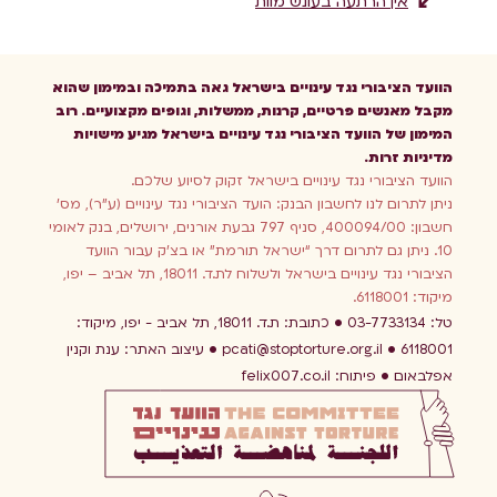
אין הרתעה בעונש מוות
הוועד הציבורי נגד עינויים בישראל גאה בתמיכה ובמימון שהוא
מקבל מאנשים פרטיים, קרנות, ממשלות, וגופים מקצועיים. רוב
המימון של הוועד הציבורי נגד עינויים בישראל מגיע מישויות
מדיניות זרות.
הוועד הציבורי נגד עינויים בישראל זקוק לסיוע שלכם.
ניתן לתרום לנו לחשבון הבנק: הועד הציבורי נגד עינויים (ע”ר), מס’
חשבון: 400094/00, סניף 797 גבעת אורנים, ירושלים, בנק לאומי
10. ניתן גם לתרום דרך “ישראל תורמת” או בצ’ק עבור הוועד
הציבורי נגד עינויים בישראל ולשלוח לת.ד. 18011, תל אביב – יפו,
מיקוד: 6118001.
טל: 03-7733134
כתובת: ת.ד. 18011, תל אביב - יפו, מיקוד:
6118001
pcati@stoptorture.org.il
עיצוב האתר:
ענת וקנין
אפלבאום
פיתוח:
felix007.co.il